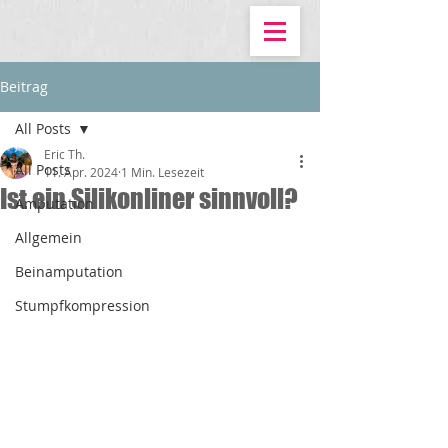
Beitrag
All Posts
Eric Th.
All Posts
11. Apr. 2024
1 Min. Lesezeit
Ist ein Silikonliner sinnvoll?
Amputation
Allgemein
Beinamputation
Stumpfkompression