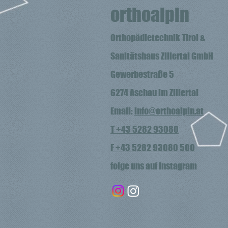
orthoalpin
Orthopädietechnik Tirol &
Sanitätshaus Zillertal GmbH
Gewerbestraße 5
6274
Aschau im Zillertal
Email:
info@orthoalpin.at
T +43 5282 93080
F +43 5282 93080 500
fo
lge uns auf Instagra
m