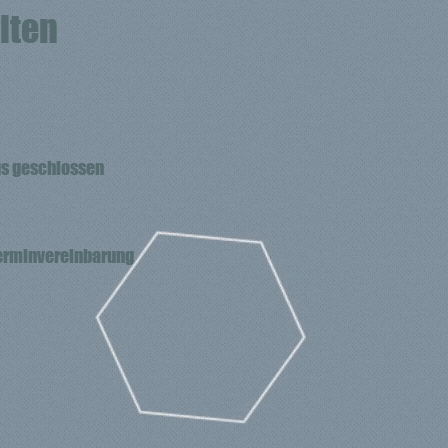
iten
s geschlossen
Terminvereinbarung